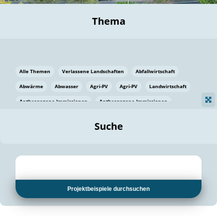
Thema
Alle Themen
Verlassene Landschaften
Abfallwirtschaft
Abwärme
Abwasser
Agri-PV
Agri-PV
Landwirtschaft
Anthropogene Immissionen
Anthropogene Immissionen
Vermeidung von Lebensmittelverlusten
Baden Württemberg
Suche
Ostsee
Bauen
Baumaterial
Bayern
Bayern
Beatmungssysteme
Beratung
Berlin
Bestäuber
bilaterale Zu-sammenarbeit
bilaterale Zu-sammenarbeit
Bildung
Bildung / Kommunikation
Projektbeispiele durchsuchen
Bildung für nachhaltige Entwicklung
Pflanzenkohle
Biodiversität
Biodiversität
Biogas
Biogas