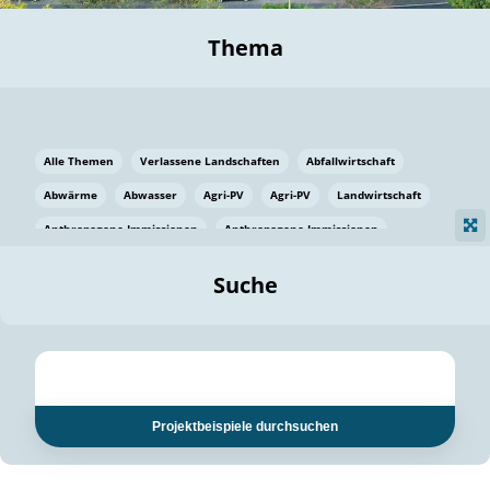
Thema
Alle Themen
Verlassene Landschaften
Abfallwirtschaft
Abwärme
Abwasser
Agri-PV
Agri-PV
Landwirtschaft
Anthropogene Immissionen
Anthropogene Immissionen
Vermeidung von Lebensmittelverlusten
Baden Württemberg
Suche
Ostsee
Bauen
Baumaterial
Bayern
Bayern
Beatmungssysteme
Beratung
Berlin
Bestäuber
bilaterale Zu-sammenarbeit
bilaterale Zu-sammenarbeit
Bildung
Bildung / Kommunikation
Projektbeispiele durchsuchen
Bildung für nachhaltige Entwicklung
Pflanzenkohle
Biodiversität
Biodiversität
Biogas
Biogas