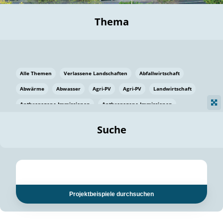
Thema
Alle Themen
Verlassene Landschaften
Abfallwirtschaft
Abwärme
Abwasser
Agri-PV
Agri-PV
Landwirtschaft
Anthropogene Immissionen
Anthropogene Immissionen
Vermeidung von Lebensmittelverlusten
Baden Württemberg
Suche
Ostsee
Bauen
Baumaterial
Bayern
Bayern
Beatmungssysteme
Beratung
Berlin
Bestäuber
bilaterale Zu-sammenarbeit
bilaterale Zu-sammenarbeit
Bildung
Bildung / Kommunikation
Projektbeispiele durchsuchen
Bildung für nachhaltige Entwicklung
Pflanzenkohle
Biodiversität
Biodiversität
Biogas
Biogas