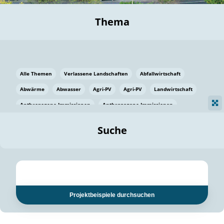
Thema
Alle Themen
Verlassene Landschaften
Abfallwirtschaft
Abwärme
Abwasser
Agri-PV
Agri-PV
Landwirtschaft
Anthropogene Immissionen
Anthropogene Immissionen
Vermeidung von Lebensmittelverlusten
Baden Württemberg
Suche
Ostsee
Bauen
Baumaterial
Bayern
Bayern
Beatmungssysteme
Beratung
Berlin
Bestäuber
bilaterale Zu-sammenarbeit
bilaterale Zu-sammenarbeit
Bildung
Bildung / Kommunikation
Projektbeispiele durchsuchen
Bildung für nachhaltige Entwicklung
Pflanzenkohle
Biodiversität
Biodiversität
Biogas
Biogas