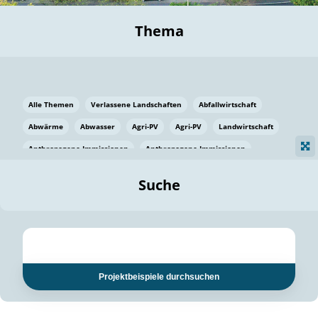
Thema
Alle Themen
Verlassene Landschaften
Abfallwirtschaft
Abwärme
Abwasser
Agri-PV
Agri-PV
Landwirtschaft
Anthropogene Immissionen
Anthropogene Immissionen
Vermeidung von Lebensmittelverlusten
Baden Württemberg
Suche
Ostsee
Bauen
Baumaterial
Bayern
Bayern
Beatmungssysteme
Beratung
Berlin
Bestäuber
bilaterale Zu-sammenarbeit
bilaterale Zu-sammenarbeit
Bildung
Bildung / Kommunikation
Projektbeispiele durchsuchen
Bildung für nachhaltige Entwicklung
Pflanzenkohle
Biodiversität
Biodiversität
Biogas
Biogas