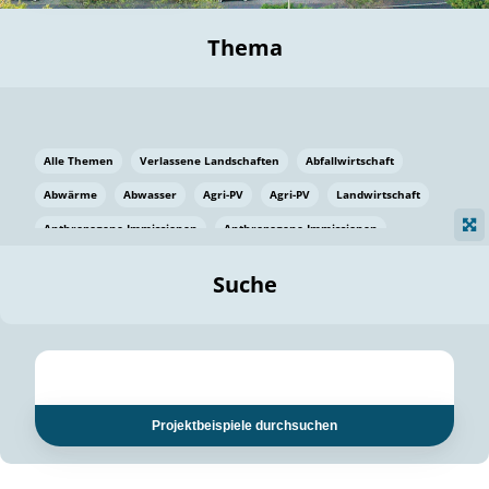
Thema
Alle Themen
Verlassene Landschaften
Abfallwirtschaft
Abwärme
Abwasser
Agri-PV
Agri-PV
Landwirtschaft
Anthropogene Immissionen
Anthropogene Immissionen
Vermeidung von Lebensmittelverlusten
Baden Württemberg
Suche
Ostsee
Bauen
Baumaterial
Bayern
Bayern
Beatmungssysteme
Beratung
Berlin
Bestäuber
bilaterale Zu-sammenarbeit
bilaterale Zu-sammenarbeit
Bildung
Bildung / Kommunikation
Projektbeispiele durchsuchen
Bildung für nachhaltige Entwicklung
Pflanzenkohle
Biodiversität
Biodiversität
Biogas
Biogas