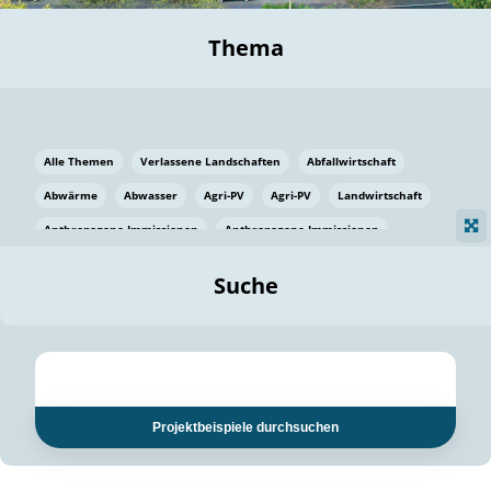
Thema
Alle Themen
Verlassene Landschaften
Abfallwirtschaft
Abwärme
Abwasser
Agri-PV
Agri-PV
Landwirtschaft
Anthropogene Immissionen
Anthropogene Immissionen
Vermeidung von Lebensmittelverlusten
Baden Württemberg
Suche
Ostsee
Bauen
Baumaterial
Bayern
Bayern
Beatmungssysteme
Beratung
Berlin
Bestäuber
bilaterale Zu-sammenarbeit
bilaterale Zu-sammenarbeit
Bildung
Bildung / Kommunikation
Projektbeispiele durchsuchen
Bildung für nachhaltige Entwicklung
Pflanzenkohle
Biodiversität
Biodiversität
Biogas
Biogas