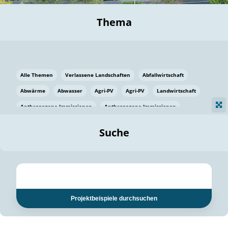
Thema
Alle Themen
Verlassene Landschaften
Abfallwirtschaft
Abwärme
Abwasser
Agri-PV
Agri-PV
Landwirtschaft
Anthropogene Immissionen
Anthropogene Immissionen
Vermeidung von Lebensmittelverlusten
Baden Württemberg
Suche
Ostsee
Bauen
Baumaterial
Bayern
Bayern
Beatmungssysteme
Beratung
Berlin
Bestäuber
bilaterale Zu-sammenarbeit
bilaterale Zu-sammenarbeit
Bildung
Bildung / Kommunikation
Projektbeispiele durchsuchen
Bildung für nachhaltige Entwicklung
Pflanzenkohle
Biodiversität
Biodiversität
Biogas
Biogas