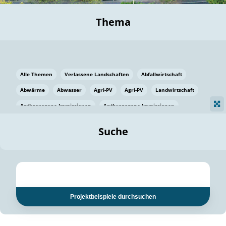
Thema
Alle Themen
Verlassene Landschaften
Abfallwirtschaft
Abwärme
Abwasser
Agri-PV
Agri-PV
Landwirtschaft
Anthropogene Immissionen
Anthropogene Immissionen
Vermeidung von Lebensmittelverlusten
Baden Württemberg
Suche
Ostsee
Bauen
Baumaterial
Bayern
Bayern
Beatmungssysteme
Beratung
Berlin
Bestäuber
bilaterale Zu-sammenarbeit
bilaterale Zu-sammenarbeit
Bildung
Bildung / Kommunikation
Projektbeispiele durchsuchen
Bildung für nachhaltige Entwicklung
Pflanzenkohle
Biodiversität
Biodiversität
Biogas
Biogas