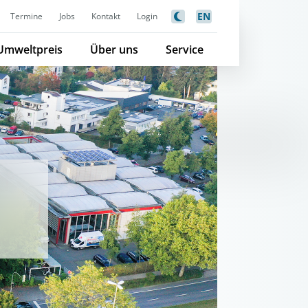
EN
Termine
Jobs
Kontakt
Login
Umweltpreis
Über uns
Service