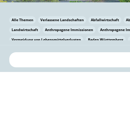
Alle Themen
Verlassene Landschaften
Abfallwirtschaft
A
Landwirtschaft
Anthropogene Immissionen
Anthropogene I
Vermeidung von Lebensmittelverlusten
Baden Württemberg
Bayern
Bayern
Beatmungssysteme
Beratung
Berlin
bilaterale Zu-sammenarbeit
Bildung
Bildung / Kommunikati
Pflanzenkohle
Biodiversität
Biodiversität
Biogas
Bioga
Vermeidung von Lebensmittelverlusten
Brandenburg
Breme
Bürgerwissenschaft
Capacity Building
Capacity Building
Kreislaufwirtschaft
Bürgerenergie
Bürgerbeteiligung
Citi
Citizen Science
Klimawandel
Klimakrise
Klimaschutz
Kooperation
Kooperation mit KMU
Grenzüberschreitend
D
Deutscher Umweltpreis
Digitale Bildung
Digitaler Landschaf