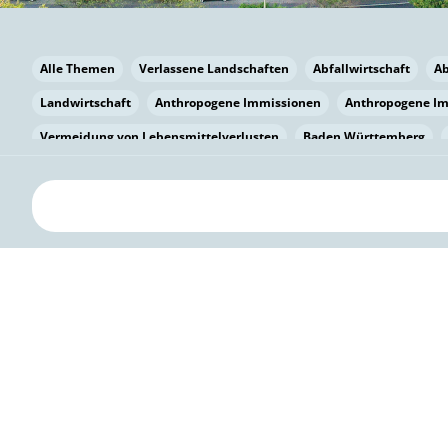
Alle Themen
Verlassene Landschaften
Abfallwirtschaft
A
Landwirtschaft
Anthropogene Immissionen
Anthropogene I
Vermeidung von Lebensmittelverlusten
Baden Württemberg
Bayern
Bayern
Beatmungssysteme
Beratung
Berlin
bilaterale Zu-sammenarbeit
Bildung
Bildung / Kommunikati
Pflanzenkohle
Biodiversität
Biodiversität
Biogas
Bioga
Vermeidung von Lebensmittelverlusten
Brandenburg
Breme
Bürgerwissenschaft
Capacity Building
Capacity Building
Circular Economy
Bürgerenergie
Bürgerbeteiligung
Citize
Bürgerwissenschaft
Klimawandel
Klimakrise
Klimaschutz
Kooperation
Kooperation mit KMU
Grenzüberschreitend
D
Deutscher Umweltpreis
Digitale Bildung
Digitaler Landschaf