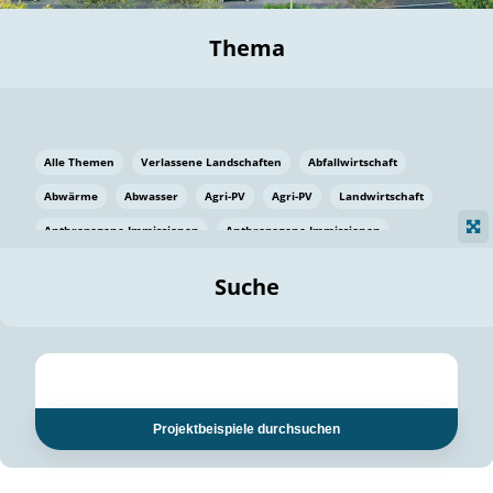
Thema
Alle Themen
Verlassene Landschaften
Abfallwirtschaft
Abwärme
Abwasser
Agri-PV
Agri-PV
Landwirtschaft
Anthropogene Immissionen
Anthropogene Immissionen
Vermeidung von Lebensmittelverlusten
Baden Württemberg
Suche
Ostsee
Bauen
Baumaterial
Bayern
Bayern
Beatmungssysteme
Beratung
Berlin
Bestäuber
bilaterale Zu-sammenarbeit
bilaterale Zu-sammenarbeit
Bildung
Bildung / Kommunikation
Projektbeispiele durchsuchen
Bildung für nachhaltige Entwicklung
Pflanzenkohle
Biodiversität
Biodiversität
Biogas
Biogas