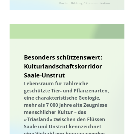
Textilien
Der russische Krieg gegen die Ukraine
Wärmeenergie
Berlin
Bildung / Kommunikation
Thüringen
Holzbau in größeren Gebäudevolumina
Internationale Aktivitäten
Landwirtschaft
Trinkwasserversorgung
Ukraine
Ukraine
Umweltforschung
Umweltkommunikation
Umwelttechnik
Umwelttechnik
Naturschutz
Verlassene Landschaften
Vermeidung von Lebensmittelverlusten
Vernetzung
Wälder und Waldschutz
Wärmeenergie
Besonders schützenswert:
Wärmeversorgung
Wasser/Gewässer
Wasseraufbereitung
Kulturlandschaftskorridor
Wasseraufbereitung; Valorisierung organischer Reststoffe; Partizipation
und Wissenstransfer
Saale-Unstrut
Wasserressourcen
Wasserverfügbarkeit
Wasserversorgung
Lebensraum für zahlreiche
Wasserwirtschaft
Abwärme
Abfallwirtschaft
Abwasser
geschützte Tier- und Pflanzenarten,
eine charakteristische Geologie,
Wasserverfügbarkeit
Wasserwirtschaft
Wasserressourcen
mehr als 7 000 Jahre alte Zeugnisse
Wasserversorgung
Wasseraufbereitung
menschlicher Kultur – das
Wasseraufbereitung; Valorisierung organischer Reststoffe; Partizipation
»Triasland« zwischen den Flüssen
und Wissenstransfer
Saale und Unstrut kennzeichnet
Wasser/Gewässer
Wissensabgleich und Erfahrungsaustausch
eine Vielzahl von herausragenden