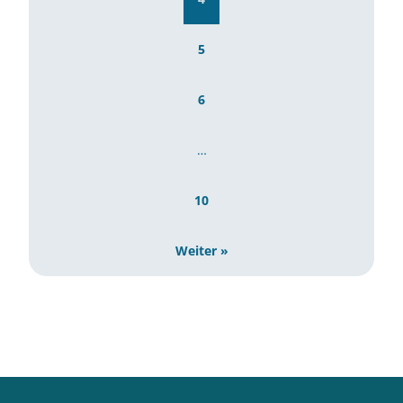
5
6
…
10
Weiter »