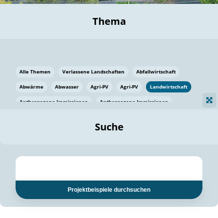
Thema
Alle Themen
Verlassene Landschaften
Abfallwirtschaft
Abwärme
Abwasser
Agri-PV
Agri-PV
Landwirtschaft
Anthropogene Immissionen
Anthropogene Immissionen
Vermeidung von Lebensmittelverlusten
Baden Württemberg
Suche
Ostsee
Bauen
Baumaterial
Bayern
Bayern
Beatmungssysteme
Beratung
Berlin
Bestäuber
bilaterale Zu-sammenarbeit
bilaterale Zu-sammenarbeit
Bildung
Bildung / Kommunikation
Projektbeispiele durchsuchen
Bildung für nachhaltige Entwicklung
Pflanzenkohle
Biodiversität
Biodiversität
Biogas
Biogas