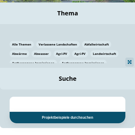
Thema
Alle Themen
Verlassene Landschaften
Abfallwirtschaft
Abwärme
Abwasser
Agri-PV
Agri-PV
Landwirtschaft
Anthropogene Immissionen
Anthropogene Immissionen
Vermeidung von Lebensmittelverlusten
Baden Württemberg
Suche
Ostsee
Bauen
Baumaterial
Bayern
Bayern
Beatmungssysteme
Beratung
Berlin
Bestäuber
bilaterale Zu-sammenarbeit
bilaterale Zu-sammenarbeit
Bildung
Bildung / Kommunikation
Projektbeispiele durchsuchen
Bildung für nachhaltige Entwicklung
Pflanzenkohle
Biodiversität
Biodiversität
Biogas
Biogas