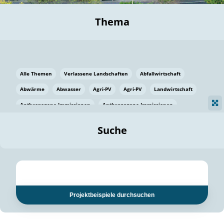
Thema
Alle Themen
Verlassene Landschaften
Abfallwirtschaft
Abwärme
Abwasser
Agri-PV
Agri-PV
Landwirtschaft
Anthropogene Immissionen
Anthropogene Immissionen
Vermeidung von Lebensmittelverlusten
Baden Württemberg
Suche
Ostsee
Bauen
Baumaterial
Bayern
Bayern
Beatmungssysteme
Beratung
Berlin
Bestäuber
bilaterale Zu-sammenarbeit
bilaterale Zu-sammenarbeit
Bildung
Bildung / Kommunikation
Projektbeispiele durchsuchen
Bildung für nachhaltige Entwicklung
Pflanzenkohle
Biodiversität
Biodiversität
Biogas
Biogas