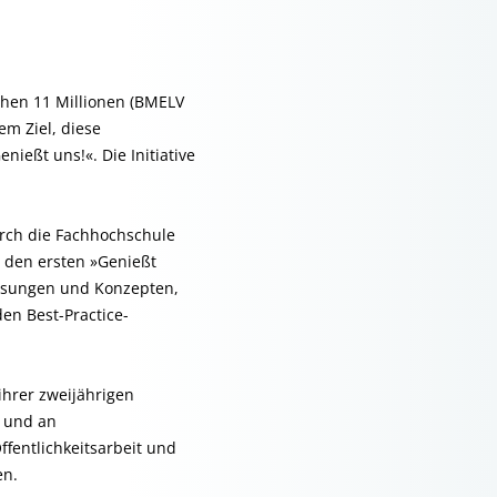
chen 11 Millionen (BMELV
em Ziel, diese
ießt uns!«. Die Initiative
rch die Fachhochschule
 den ersten »Genießt
Lösungen und Konzepten,
en Best-Practice-
n ihrer zweijährigen
k und an
fentlichkeitsarbeit und
en.