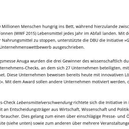
 Millionen Menschen hungrig ins Bett, während hierzulande zwis
Tonnen (WWF 2015) Lebensmittel jedes Jahr im Abfall landen. Mit d
Nahrungsmittel zu stoppen, unterstützte die DBU die Initiative »Gen
 Unternehmenswettbewerb ausgeschrieben.
smesse Anuga wurden die drei Gewinner des wissenschaftlich du
ternehmens-Checks, an dem sich 27 Unternehmen beteiligten, mit
et. Diese Unternehmen beweisen bereits heute mit innovativen 
t«. Mit dem Award sollen andere Unternehmen motiviert werden, d
s‐Check
Lebensmittelverschwendung
richtete sich die Initiative i
zit an Entscheidungsträger aus Wirtschaft, Wissenschaft und Politi
braucher. Dies gelang zum einen über einschlägige Presse‐ und Öf
ite (siehe unten) sowie zum anderen über mehrere Veranstaltung