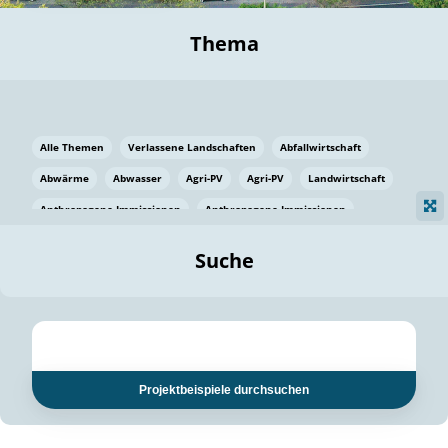
Thema
Alle Themen
Verlassene Landschaften
Abfallwirtschaft
Abwärme
Abwasser
Agri-PV
Agri-PV
Landwirtschaft
Anthropogene Immissionen
Anthropogene Immissionen
Vermeidung von Lebensmittelverlusten
Baden Württemberg
Suche
Ostsee
Bauen
Baumaterial
Bayern
Bayern
Beatmungssysteme
Beratung
Berlin
Bestäuber
bilaterale Zu-sammenarbeit
bilaterale Zu-sammenarbeit
Bildung
Bildung / Kommunikation
Projektbeispiele durchsuchen
Bildung für nachhaltige Entwicklung
Pflanzenkohle
Biodiversität
Biodiversität
Biogas
Biogas