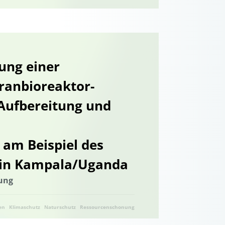
ung einer
ranbioreaktor-
 Aufbereitung und
am Beispiel des
 in Kampala/Uganda
rung
en
Klimaschutz
Naturschutz
Ressourcenschonung