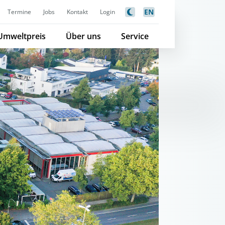
EN
Termine
Jobs
Kontakt
Login
Umweltpreis
Über uns
Service