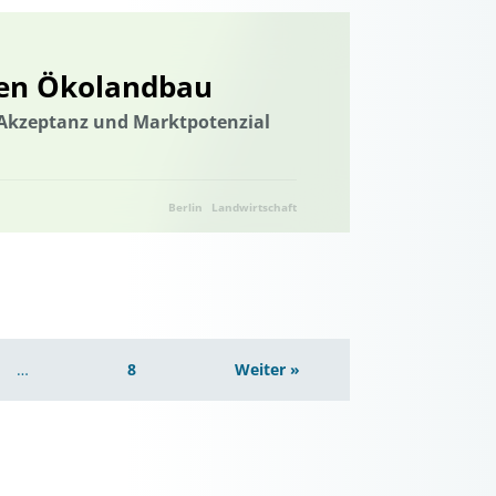
den Ökolandbau
 Akzeptanz und Marktpotenzial
Berlin
Landwirtschaft
…
8
Weiter »