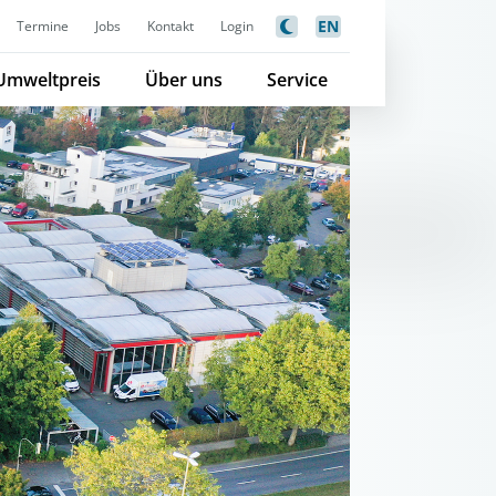
EN
Termine
Jobs
Kontakt
Login
Umweltpreis
Über uns
Service