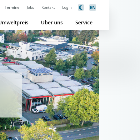
EN
Termine
Jobs
Kontakt
Login
Umweltpreis
Über uns
Service