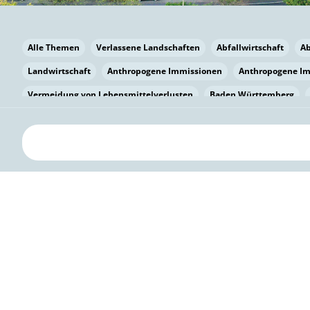
Alle Themen
Verlassene Landschaften
Abfallwirtschaft
A
Landwirtschaft
Anthropogene Immissionen
Anthropogene I
Vermeidung von Lebensmittelverlusten
Baden Württemberg
Bayern
Bayern
Beatmungssysteme
Beratung
Berlin
bilaterale Zu-sammenarbeit
Bildung
Bildung / Kommunikati
Pflanzenkohle
Biodiversität
Biodiversität
Biogas
Bioga
Vermeidung von Lebensmittelverlusten
Brandenburg
Breme
Bürgerwissenschaft
Capacity Building
Capacity Building
Circular Economy
Bürgerenergie
Bürgerbeteiligung
Bürge
Citizen Science
Klimawandel
Klimakrise
Klimaschutz
Kooperation
Kooperation mit KMU
Grenzüberschreitend
D
Deutscher Umweltpreis
Digitale Bildung
Digitaler Landschaf