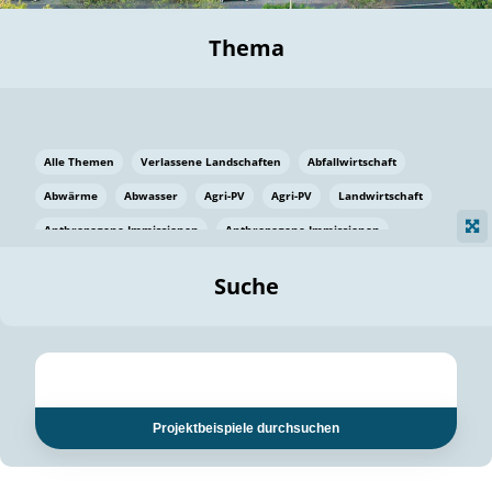
Thema
Alle Themen
Verlassene Landschaften
Abfallwirtschaft
Abwärme
Abwasser
Agri-PV
Agri-PV
Landwirtschaft
Anthropogene Immissionen
Anthropogene Immissionen
Vermeidung von Lebensmittelverlusten
Baden Württemberg
Suche
Ostsee
Bauen
Baumaterial
Bayern
Bayern
Beatmungssysteme
Beratung
Berlin
Bestäuber
bilaterale Zu-sammenarbeit
bilaterale Zu-sammenarbeit
Bildung
Bildung / Kommunikation
Projektbeispiele durchsuchen
Bildung für nachhaltige Entwicklung
Pflanzenkohle
Biodiversität
Biodiversität
Biogas
Biogas