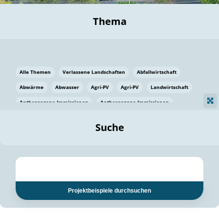
Thema
Alle Themen
Verlassene Landschaften
Abfallwirtschaft
Abwärme
Abwasser
Agri-PV
Agri-PV
Landwirtschaft
Anthropogene Immissionen
Anthropogene Immissionen
Vermeidung von Lebensmittelverlusten
Baden Württemberg
Suche
Ostsee
Bauen
Baumaterial
Bayern
Bayern
Beatmungssysteme
Beratung
Berlin
Bestäuber
bilaterale Zu-sammenarbeit
bilaterale Zu-sammenarbeit
Bildung
Bildung / Kommunikation
Projektbeispiele durchsuchen
Bildung für nachhaltige Entwicklung
Pflanzenkohle
Biodiversität
Biodiversität
Biogas
Biogas