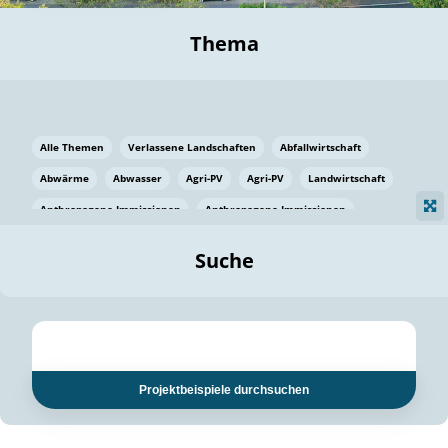
Thema
Alle Themen
Verlassene Landschaften
Abfallwirtschaft
Abwärme
Abwasser
Agri-PV
Agri-PV
Landwirtschaft
Anthropogene Immissionen
Anthropogene Immissionen
Vermeidung von Lebensmittelverlusten
Baden Württemberg
Suche
Ostsee
Bauen
Baumaterial
Bayern
Bayern
Beatmungssysteme
Beratung
Berlin
Bestäuber
bilaterale Zu-sammenarbeit
bilaterale Zu-sammenarbeit
Bildung
Bildung / Kommunikation
Projektbeispiele durchsuchen
Bildung für nachhaltige Entwicklung
Pflanzenkohle
Biodiversität
Biodiversität
Biogas
Biogas