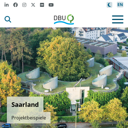
EN
Saarland
Projektbeispiele