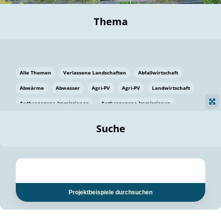
Thema
Alle Themen
Verlassene Landschaften
Abfallwirtschaft
Abwärme
Abwasser
Agri-PV
Agri-PV
Landwirtschaft
Anthropogene Immissionen
Anthropogene Immissionen
Vermeidung von Lebensmittelverlusten
Baden Württemberg
Suche
Ostsee
Bauen
Baumaterial
Bayern
Bayern
Beatmungssysteme
Beratung
Berlin
Bestäuber
bilaterale Zu-sammenarbeit
bilaterale Zu-sammenarbeit
Bildung
Bildung / Kommunikation
Projektbeispiele durchsuchen
Bildung für nachhaltige Entwicklung
Pflanzenkohle
Biodiversität
Biodiversität
Biogas
Biogas