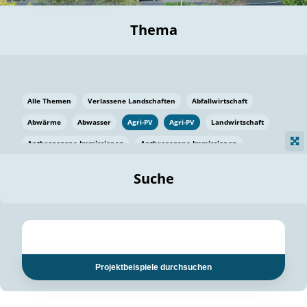
Thema
Alle Themen
Verlassene Landschaften
Abfallwirtschaft
Abwärme
Abwasser
Agri-PV
Agri-PV
Landwirtschaft
Anthropogene Immissionen
Anthropogene Immissionen
Vermeidung von Lebensmittelverlusten
Baden Württemberg
Suche
Ostsee
Bauen
Baumaterial
Bayern
Bayern
Beatmungssysteme
Beratung
Berlin
Bestäuber
bilaterale Zu-sammenarbeit
bilaterale Zu-sammenarbeit
Bildung
Bildung / Kommunikation
Projektbeispiele durchsuchen
Bildung für nachhaltige Entwicklung
Pflanzenkohle
Biodiversität
Biodiversität
Biogas
Biogas