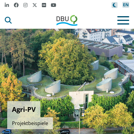
EN
Agri-PV
Projektbeispiele