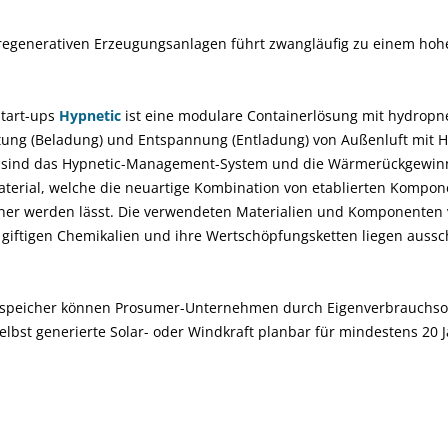
regenerativen Erzeugungsanlagen führt zwangläufig zu einem hoh
Start-ups
Hypnetic
ist eine modulare Containerlösung mit hydrop
tung (Beladung) und Entspannung (Entladung) von Außenluft mit Hilf
 sind das Hypnetic-Management-System und die Wärmerückgewinn
erial, welche die neuartige Kombination von etablierten Kompon
her werden lässt. Die verwendeten Materialien und Komponenten v
 giftigen Chemikalien und ihre Wertschöpfungsketten liegen aussc
espeicher können Prosumer-Unternehmen durch Eigenverbrauchs
elbst generierte Solar- oder Windkraft planbar für mindestens 20 J