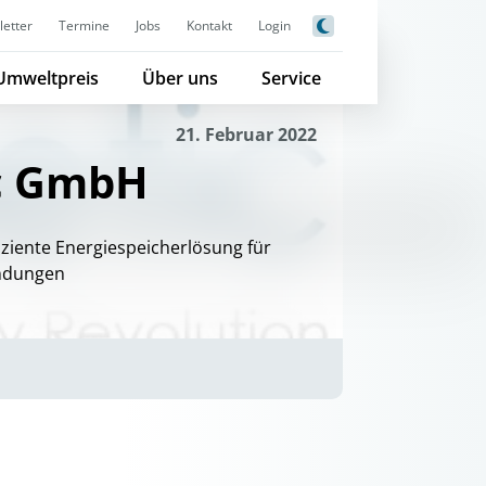
etter
Termine
Jobs
Kontakt
Login
Umweltpreis
Über uns
Service
21. Februar 2022
c GmbH
iziente Energiespeicherlösung für
endungen