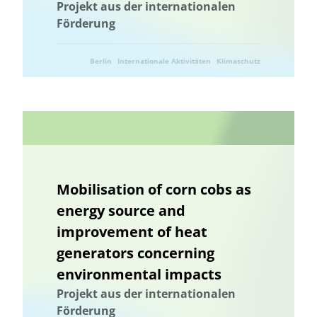
Projekt aus der internationalen
Landnutzung
Förderung
Ländliche Regionen
Landnutzung
Landschaftsfunktionen
Landschaftsplanung
Berlin
Internationale Aktivitäten
Klimaschutz
Landschaftliche Resilienz
Landschaftliche Resilienz
Landschaftsfunktionen
Landschaftsplanung
Landwirtschaft
Landwirtschaft
Ressourcenschonung
Umwelttechnik
Lebensmittelverschwendung
Niedersachsen
Machbarkeitsstudie
Management von Habitatbäumen
Management von Habitatbäumen
Marburg
Marine Umweltbildung
Meeresnaturschutz
Mobilisation of corn cobs as
Marine Umweltbildung
Mecklenburg-Vorpommern
energy source and
Meeresnaturschutz
Kommunale Raumplanung
improvement of heat
Nachhaltige Ernährung
Nachhaltige Fischerei
generators concerning
Nachhaltige Landwirtschaft
Nachhaltige Quartiersentwicklung
environmental impacts
Nachhaltige Regionalentwicklung
nachhaltiger Gartenbau
Projekt aus der internationalen
nachhaltiger Konsum
Nachhaltigkeit
Nachhaltigkeitsbildung
Förderung