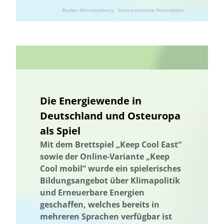
Ressourcenbewirtschaftung
Ressourceneffizienz
Baden Württemberg
Internationale Aktivitäten
Ressourcennutzung
Ressourcenschonung
Rheinland-Pfalz
Klimaschutz
Ressourcenschonung
Ländliche Regionen
Saarland
Sachsen
Sachsen-Anhalt
Saisonalität
Schleswig-Holstein
Schutz der Biodiversität
Schutz national wertvoller Kulturgüter
Saisonalität
Start-up
Stipendienprogramm
Storytelling
Storytelling
Die Energiewende in
Strategie zur Sicherung und Bewahrung
Deutschland und Osteuropa
Strategie zur Sicherung und Bewahrung
Nachhaltigkeit
als Spiel
Nachhaltigkeitsbildung
Nachhaltigkeitskompetenzen
Mit dem Brettspiel „Keep Cool East“
Nachhaltigkeitskom-petenzen
nachhaltiger Konsum
sowie der Online-Variante „Keep
Nachhaltige Fischerei
nachhaltiger Gartenbau
Cool mobil“ wurde ein spielerisches
Bildungsangebot über Klimapolitik
Nachhaltige Quartiersentwicklung
Nachhaltige Ernährung
und Erneuerbare Energien
Nachhaltige Regionalentwicklung
Erprobung von neuen Methoden
geschaffen, welches bereits in
Textilien
Der russische Krieg gegen die Ukraine
Wärmeenergie
mehreren Sprachen verfügbar ist