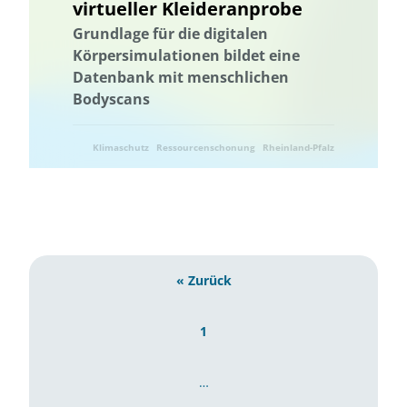
virtueller Kleideranprobe
Grundlage für die digitalen
Körpersimulationen bildet eine
Datenbank mit menschlichen
Bodyscans
Klimaschutz
Ressourcenschonung
Rheinland-Pfalz
« Zurück
1
…