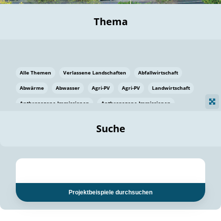
Thema
Alle Themen
Verlassene Landschaften
Abfallwirtschaft
Abwärme
Abwasser
Agri-PV
Agri-PV
Landwirtschaft
Anthropogene Immissionen
Anthropogene Immissionen
Vermeidung von Lebensmittelverlusten
Baden Württemberg
Suche
Ostsee
Bauen
Baumaterial
Bayern
Bayern
Beatmungssysteme
Beratung
Berlin
Bestäuber
bilaterale Zu-sammenarbeit
bilaterale Zu-sammenarbeit
Bildung
Bildung / Kommunikation
Projektbeispiele durchsuchen
Bildung für nachhaltige Entwicklung
Pflanzenkohle
Biodiversität
Biodiversität
Biogas
Biogas