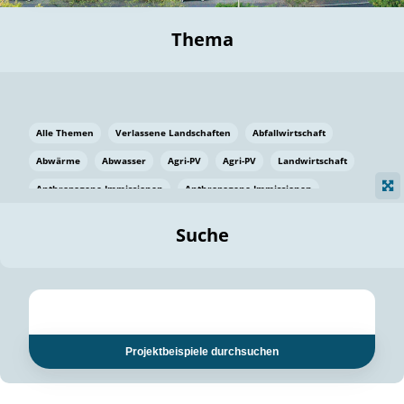
Thema
Alle Themen
Verlassene Landschaften
Abfallwirtschaft
Abwärme
Abwasser
Agri-PV
Agri-PV
Landwirtschaft
Anthropogene Immissionen
Anthropogene Immissionen
Vermeidung von Lebensmittelverlusten
Baden Württemberg
Suche
Ostsee
Bauen
Baumaterial
Bayern
Bayern
Beatmungssysteme
Beratung
Berlin
Bestäuber
bilaterale Zu-sammenarbeit
bilaterale Zu-sammenarbeit
Bildung
Bildung / Kommunikation
Projektbeispiele durchsuchen
Bildung für nachhaltige Entwicklung
Pflanzenkohle
Biodiversität
Biodiversität
Biogas
Biogas