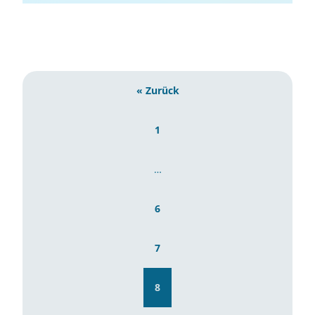
Landwirtschaft
Ressourcenschonung
Sachsen-Anhalt
Umweltforschung
Umwelttechnik
« Zurück
1
…
6
7
8