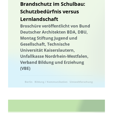
Brandschutz im Schulbau:
Nachhaltigkeitskom-petenzen
Nachhaltigkeitskompetenzen
Schutzbedürfnis versus
Naturschutz
Naturschutzmanagement
Naturschutz
Lernlandschaft
Naturschutzmanagement
Netzwerk
Netzwerkbildung
Broschüre veröffentlicht von Bund
Vernetzung
Networking
Netz-werkbildung
Networking
Deutscher Architekten BDA, DBU,
Netz-werkbildung
Netzausbau
Netzwerk
Netzwerkbildung
Montag Stiftung Jugend und
Niedersachsen
Nitratbelastung
Nitratbelastung
Gesellschaft, Technische
Universität Kaiserslautern,
Nordrhein Westfalen
Ernährung
Ökosystemleistungen
Unfallkasse Nordrhein-Westfalen,
Optimierung von Kreislaufschließung und Recyclingmöglichkeiten
Verband Bildung und Erziehung
Optimierung von Kreislaufschließung und Recyclingmöglichkeiten
(VBE)
biologischer Landbau
Ostsee
Gesamtenergiesystem
Berlin
Bildung / Kommunikation
Umweltforschung
Partizipati-on
Partizipation
Participatory Design
Participatory Design
Partizipati-on
Partizipation
Umwelttechnik
Pflanzenkohle
Planertary Health
Planetare Gesundheit
Planetare Grenzen
Planetare Grenzen
Planetary Health