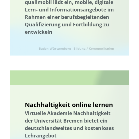
qualimobil lädt ein, mobile, digitale
Thüringen
Holzbau in größeren Gebäudevolumina
Lern- und Informationsangebote im
Trinkwasserversorgung
Ukraine
Ukraine
Umweltforschung
Rahmen einer berufsbegleitenden
Umweltkommunikation
Umwelttechnik
Umwelttechnik
Qualifizierung und Fortbildung zu
Verlassene Landschaften
Vermeidung von Lebensmittelverlusten
entwickeln
Vernetzung
Wälder und Waldschutz
Wärmeenergie
Baden Württemberg
Bildung / Kommunikation
Wärmeversorgung
Wasser/Gewässer
Wasseraufbereitung
Wasseraufbereitung; Valorisierung organischer Reststoffe; Partizipation
Naturschutz
und Wissenstransfer
Wasserressourcen
Wasserverfügbarkeit
Wasserversorgung
Wasserwirtschaft
Abwärme
Abfallwirtschaft
Abwasser
Wasserverfügbarkeit
Wasserwirtschaft
Wasserressourcen
Wasserversorgung
Wasseraufbereitung
Nachhaltigkeit online lernen
Wasseraufbereitung; Valorisierung organischer Reststoffe; Partizipation
Virtuelle Akademie Nachhaltigkeit
und Wissenstransfer
der Universität Bremen bietet ein
Wasser/Gewässer
Wissensabgleich und Erfahrungsaustausch
deutschlandweites und kostenloses
Lehrangebot
Wissenstransfer