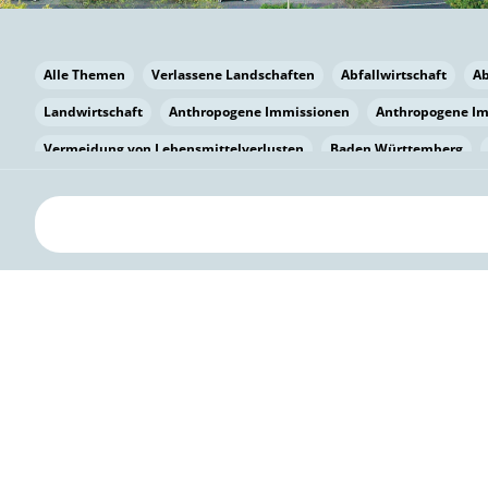
Alle Themen
Verlassene Landschaften
Abfallwirtschaft
A
Landwirtschaft
Anthropogene Immissionen
Anthropogene I
Vermeidung von Lebensmittelverlusten
Baden Württemberg
Bayern
Bayern
Beatmungssysteme
Beratung
Berlin
bilaterale Zu-sammenarbeit
Bildung
Bildung / Kommunikati
Pflanzenkohle
Biodiversität
Biodiversität
Biogas
Bioga
Vermeidung von Lebensmittelverlusten
Brandenburg
Breme
Bürgerwissenschaft
Capacity Building
Capacity Building
Kreislaufwirtschaft
Bürgerenergie
Bürgerbeteiligung
Bürg
Citizen Science
Klimawandel
Klimakrise
Klimaschutz
Kooperation
Kooperation mit KMU
Grenzüberschreitend
D
Deutscher Umweltpreis
Digitale Bildung
Digitaler Landschaf