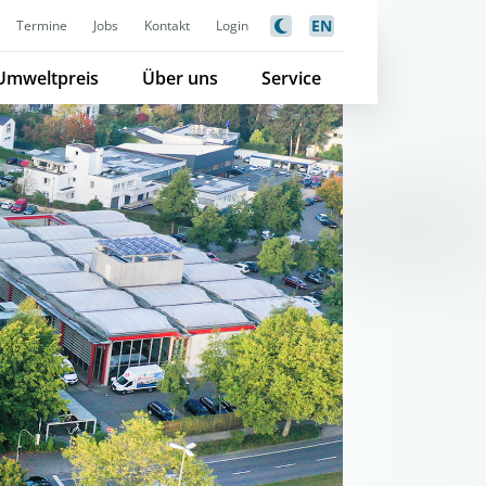
EN
Termine
Jobs
Kontakt
Login
Umweltpreis
Über uns
Service