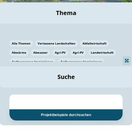
Thema
Alle Themen
Verlassene Landschaften
Abfallwirtschaft
Abwärme
Abwasser
Agri-PV
Agri-PV
Landwirtschaft
Anthropogene Immissionen
Anthropogene Immissionen
Vermeidung von Lebensmittelverlusten
Baden Württemberg
Suche
Ostsee
Bauen
Baumaterial
Bayern
Bayern
Beatmungssysteme
Beratung
Berlin
Bestäuber
bilaterale Zu-sammenarbeit
bilaterale Zu-sammenarbeit
Bildung
Bildung / Kommunikation
Projektbeispiele durchsuchen
Bildung für nachhaltige Entwicklung
Pflanzenkohle
Biodiversität
Biodiversität
Biogas
Biogas