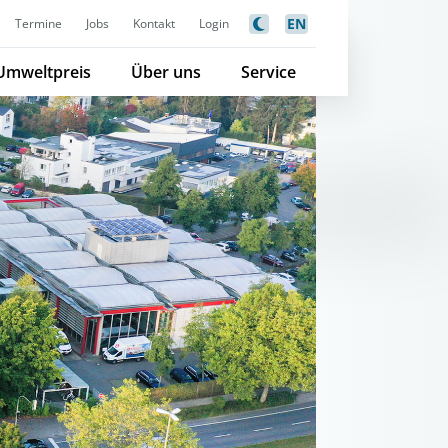
EN
Termine
Jobs
Kontakt
Login
Umweltpreis
Über uns
Service