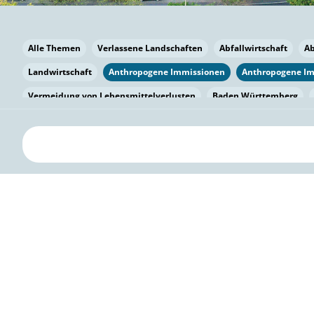
Alle Themen
Verlassene Landschaften
Abfallwirtschaft
A
Landwirtschaft
Anthropogene Immissionen
Anthropogene I
Vermeidung von Lebensmittelverlusten
Baden Württemberg
Bayern
Bayern
Beatmungssysteme
Beratung
Berlin
bilaterale Zu-sammenarbeit
Bildung
Bildung / Kommunikati
Pflanzenkohle
Biodiversität
Biodiversität
Biogas
Bioga
Vermeidung von Lebensmittelverlusten
Brandenburg
Breme
Bürgerwissenschaft
Capacity Building
Capacity Building
Kreislaufwirtschaft
Bürgerenergie
Bürgerbeteiligung
Bürg
Citizen Science
Klimawandel
Klimakrise
Klimaschutz
Kooperation
Kooperation mit KMU
Grenzüberschreitend
D
Deutscher Umweltpreis
Digitale Bildung
Digitaler Landschaf