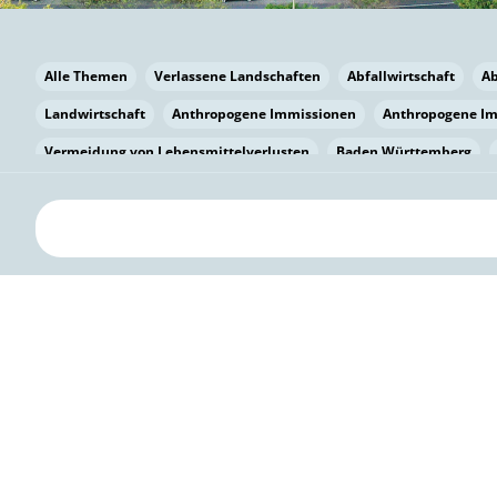
Alle Themen
Verlassene Landschaften
Abfallwirtschaft
A
Landwirtschaft
Anthropogene Immissionen
Anthropogene I
Vermeidung von Lebensmittelverlusten
Baden Württemberg
Bayern
Bayern
Beatmungssysteme
Beratung
Berlin
bilaterale Zu-sammenarbeit
Bildung
Bildung / Kommunikati
Pflanzenkohle
Biodiversität
Biodiversität
Biogas
Bioga
Vermeidung von Lebensmittelverlusten
Brandenburg
Breme
Bürgerwissenschaft
Capacity Building
Capacity Building
Kreislaufwirtschaft
Bürgerenergie
Bürgerbeteiligung
Citi
Citizen Science
Klimawandel
Klimakrise
Klimaschutz
Kooperation
Kooperation mit KMU
Grenzüberschreitend
D
Deutscher Umweltpreis
Digitale Bildung
Digitaler Landschaf