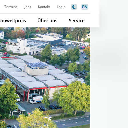
EN
Termine
Jobs
Kontakt
Login
Umweltpreis
Über uns
Service