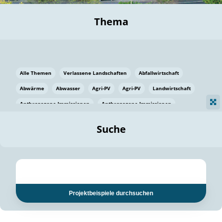
Thema
Alle Themen
Verlassene Landschaften
Abfallwirtschaft
Abwärme
Abwasser
Agri-PV
Agri-PV
Landwirtschaft
Anthropogene Immissionen
Anthropogene Immissionen
Vermeidung von Lebensmittelverlusten
Baden Württemberg
Suche
Ostsee
Bauen
Baumaterial
Bayern
Bayern
Beatmungssysteme
Beratung
Berlin
Bestäuber
bilaterale Zu-sammenarbeit
bilaterale Zu-sammenarbeit
Bildung
Bildung / Kommunikation
Projektbeispiele durchsuchen
Bildung für nachhaltige Entwicklung
Pflanzenkohle
Biodiversität
Biodiversität
Biogas
Biogas