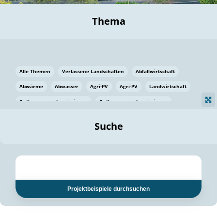
Thema
Alle Themen
Verlassene Landschaften
Abfallwirtschaft
Abwärme
Abwasser
Agri-PV
Agri-PV
Landwirtschaft
Anthropogene Immissionen
Anthropogene Immissionen
Vermeidung von Lebensmittelverlusten
Baden Württemberg
Suche
Ostsee
Bauen
Baumaterial
Bayern
Bayern
Beatmungssysteme
Beratung
Berlin
Bestäuber
bilaterale Zu-sammenarbeit
bilaterale Zu-sammenarbeit
Bildung
Bildung / Kommunikation
Projektbeispiele durchsuchen
Bildung für nachhaltige Entwicklung
Pflanzenkohle
Biodiversität
Biodiversität
Biogas
Biogas