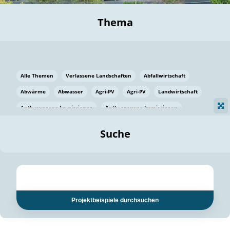
Thema
Alle Themen
Verlassene Landschaften
Abfallwirtschaft
Abwärme
Abwasser
Agri-PV
Agri-PV
Landwirtschaft
Anthropogene Immissionen
Anthropogene Immissionen
Vermeidung von Lebensmittelverlusten
Baden Württemberg
Suche
Ostsee
Bauen
Baumaterial
Bayern
Bayern
Beatmungssysteme
Beratung
Berlin
Bestäuber
bilaterale Zu-sammenarbeit
bilaterale Zu-sammenarbeit
Bildung
Bildung / Kommunikation
Projektbeispiele durchsuchen
Bildung für nachhaltige Entwicklung
Pflanzenkohle
Biodiversität
Biodiversität
Biogas
Biogas