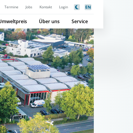
EN
Termine
Jobs
Kontakt
Login
Umweltpreis
Über uns
Service