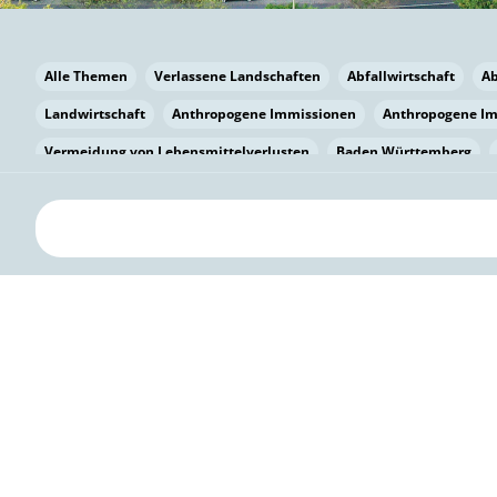
Alle Themen
Verlassene Landschaften
Abfallwirtschaft
A
Landwirtschaft
Anthropogene Immissionen
Anthropogene I
Vermeidung von Lebensmittelverlusten
Baden Württemberg
Bayern
Bayern
Beatmungssysteme
Beratung
Berlin
bilaterale Zu-sammenarbeit
Bildung
Bildung / Kommunikati
Pflanzenkohle
Biodiversität
Biodiversität
Biogas
Bioga
Vermeidung von Lebensmittelverlusten
Brandenburg
Breme
Bürgerwissenschaft
Capacity Building
Capacity Building
Kreislaufwirtschaft
Bürgerenergie
Bürgerbeteiligung
Citi
Citizen Science
Klimawandel
Klimakrise
Klimaschutz
Kooperation
Kooperation mit KMU
Grenzüberschreitend
D
Deutscher Umweltpreis
Digitale Bildung
Digitaler Landschaf