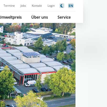
EN
Termine
Jobs
Kontakt
Login
Umweltpreis
Über uns
Service