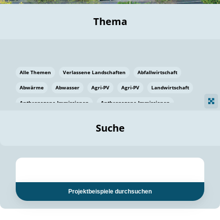
Thema
Alle Themen
Verlassene Landschaften
Abfallwirtschaft
Abwärme
Abwasser
Agri-PV
Agri-PV
Landwirtschaft
Anthropogene Immissionen
Anthropogene Immissionen
Vermeidung von Lebensmittelverlusten
Baden Württemberg
Suche
Ostsee
Bauen
Baumaterial
Bayern
Bayern
Beatmungssysteme
Beratung
Berlin
Bestäuber
bilaterale Zu-sammenarbeit
bilaterale Zu-sammenarbeit
Bildung
Bildung / Kommunikation
Projektbeispiele durchsuchen
Bildung für nachhaltige Entwicklung
Pflanzenkohle
Biodiversität
Biodiversität
Biogas
Biogas