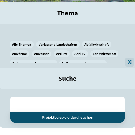
Thema
Alle Themen
Verlassene Landschaften
Abfallwirtschaft
Abwärme
Abwasser
Agri-PV
Agri-PV
Landwirtschaft
Anthropogene Immissionen
Anthropogene Immissionen
Vermeidung von Lebensmittelverlusten
Baden Württemberg
Suche
Ostsee
Bauen
Baumaterial
Bayern
Bayern
Beatmungssysteme
Beratung
Berlin
Bestäuber
bilaterale Zu-sammenarbeit
bilaterale Zu-sammenarbeit
Bildung
Bildung / Kommunikation
Projektbeispiele durchsuchen
Bildung für nachhaltige Entwicklung
Pflanzenkohle
Biodiversität
Biodiversität
Biogas
Biogas