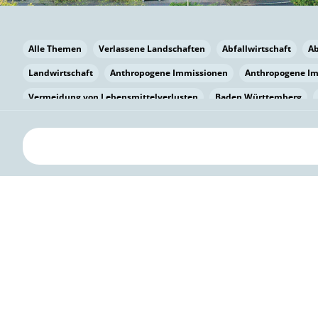
Alle Themen
Verlassene Landschaften
Abfallwirtschaft
A
Landwirtschaft
Anthropogene Immissionen
Anthropogene I
Vermeidung von Lebensmittelverlusten
Baden Württemberg
Bayern
Bayern
Beatmungssysteme
Beratung
Berlin
bilaterale Zu-sammenarbeit
Bildung
Bildung / Kommunikati
Pflanzenkohle
Biodiversität
Biodiversität
Biogas
Bioga
Vermeidung von Lebensmittelverlusten
Brandenburg
Breme
Bürgerwissenschaft
Capacity Building
Capacity Building
Circular Economy
Bürgerenergie
Bürgerbeteiligung
Citize
Bürgerwissenschaft
Klimawandel
Klimakrise
Klimaschutz
Kooperation
Kooperation mit KMU
Grenzüberschreitend
D
Deutscher Umweltpreis
Digitale Bildung
Digitaler Landschaf