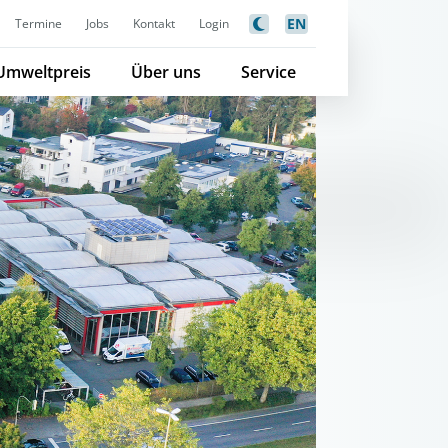
EN
Termine
Jobs
Kontakt
Login
Umweltpreis
Über uns
Service