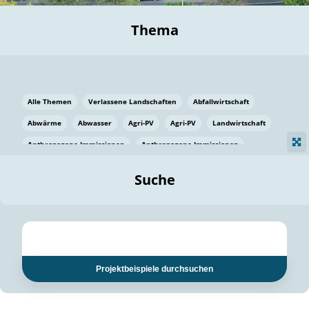
Thema
Alle Themen
Verlassene Landschaften
Abfallwirtschaft
Abwärme
Abwasser
Agri-PV
Agri-PV
Landwirtschaft
Anthropogene Immissionen
Anthropogene Immissionen
Vermeidung von Lebensmittelverlusten
Baden Württemberg
Suche
Ostsee
Bauen
Baumaterial
Bayern
Bayern
Beatmungssysteme
Beratung
Berlin
Bestäuber
bilaterale Zu-sammenarbeit
bilaterale Zu-sammenarbeit
Bildung
Bildung / Kommunikation
Projektbeispiele durchsuchen
Bildung für nachhaltige Entwicklung
Pflanzenkohle
Biodiversität
Biodiversität
Biogas
Biogas