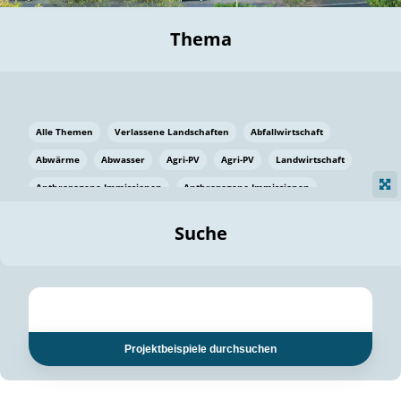
Thema
Alle Themen
Verlassene Landschaften
Abfallwirtschaft
Abwärme
Abwasser
Agri-PV
Agri-PV
Landwirtschaft
Anthropogene Immissionen
Anthropogene Immissionen
Vermeidung von Lebensmittelverlusten
Baden Württemberg
Suche
Ostsee
Bauen
Baumaterial
Bayern
Bayern
Beatmungssysteme
Beratung
Berlin
Bestäuber
bilaterale Zu-sammenarbeit
bilaterale Zu-sammenarbeit
Bildung
Bildung / Kommunikation
Projektbeispiele durchsuchen
Bildung für nachhaltige Entwicklung
Pflanzenkohle
Biodiversität
Biodiversität
Biogas
Biogas