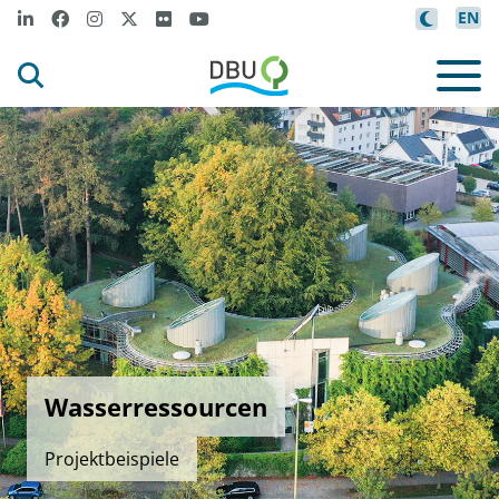
EN
Wasserressourcen
Projektbeispiele