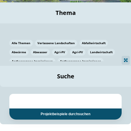
Thema
Alle Themen
Verlassene Landschaften
Abfallwirtschaft
Abwärme
Abwasser
Agri-PV
Agri-PV
Landwirtschaft
Anthropogene Immissionen
Anthropogene Immissionen
Vermeidung von Lebensmittelverlusten
Baden Württemberg
Suche
Ostsee
Bauen
Baumaterial
Bayern
Bayern
Beatmungssysteme
Beratung
Berlin
Bestäuber
bilaterale Zu-sammenarbeit
bilaterale Zu-sammenarbeit
Bildung
Bildung / Kommunikation
Projektbeispiele durchsuchen
Bildung für nachhaltige Entwicklung
Pflanzenkohle
Biodiversität
Biodiversität
Biogas
Biogas