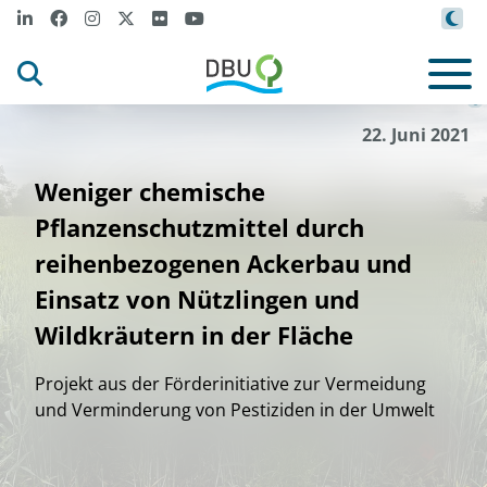
DBU
D
. U
te
M
ag
r
iera /
©
22. Juni 2021
Weniger chemische
Pflanzenschutzmittel durch
reihenbezogenen Ackerbau und
Einsatz von Nützlingen und
Wildkräutern in der Fläche
Projekt aus der Förderinitiative zur Vermeidung
und Verminderung von Pestiziden in der Umwelt