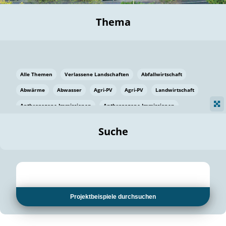
Thema
Alle Themen
Verlassene Landschaften
Abfallwirtschaft
Abwärme
Abwasser
Agri-PV
Agri-PV
Landwirtschaft
Anthropogene Immissionen
Anthropogene Immissionen
Vermeidung von Lebensmittelverlusten
Baden Württemberg
Suche
Ostsee
Bauen
Baumaterial
Bayern
Bayern
Beatmungssysteme
Beratung
Berlin
Bestäuber
bilaterale Zu-sammenarbeit
bilaterale Zu-sammenarbeit
Bildung
Bildung / Kommunikation
Projektbeispiele durchsuchen
Bildung für nachhaltige Entwicklung
Pflanzenkohle
Biodiversität
Biodiversität
Biogas
Biogas