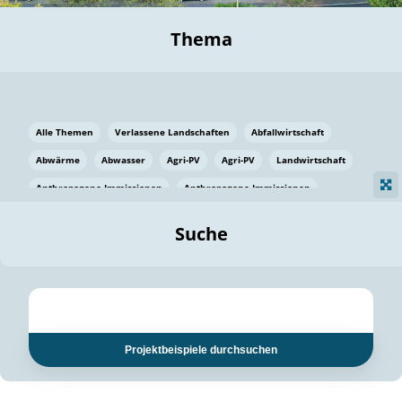
Thema
Alle Themen
Verlassene Landschaften
Abfallwirtschaft
Abwärme
Abwasser
Agri-PV
Agri-PV
Landwirtschaft
Anthropogene Immissionen
Anthropogene Immissionen
Vermeidung von Lebensmittelverlusten
Baden Württemberg
Suche
Ostsee
Bauen
Baumaterial
Bayern
Bayern
Beatmungssysteme
Beratung
Berlin
Bestäuber
bilaterale Zu-sammenarbeit
bilaterale Zu-sammenarbeit
Bildung
Bildung / Kommunikation
Projektbeispiele durchsuchen
Bildung für nachhaltige Entwicklung
Pflanzenkohle
Biodiversität
Biodiversität
Biogas
Biogas