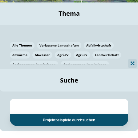
Thema
Alle Themen
Verlassene Landschaften
Abfallwirtschaft
Abwärme
Abwasser
Agri-PV
Agri-PV
Landwirtschaft
Anthropogene Immissionen
Anthropogene Immissionen
Vermeidung von Lebensmittelverlusten
Baden Württemberg
Suche
Ostsee
Bauen
Baumaterial
Bayern
Bayern
Beatmungssysteme
Beratung
Berlin
Bestäuber
bilaterale Zu-sammenarbeit
bilaterale Zu-sammenarbeit
Bildung
Bildung / Kommunikation
Projektbeispiele durchsuchen
Bildung für nachhaltige Entwicklung
Pflanzenkohle
Biodiversität
Biodiversität
Biogas
Biogas