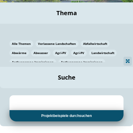
Thema
Alle Themen
Verlassene Landschaften
Abfallwirtschaft
Abwärme
Abwasser
Agri-PV
Agri-PV
Landwirtschaft
Anthropogene Immissionen
Anthropogene Immissionen
Vermeidung von Lebensmittelverlusten
Baden Württemberg
Suche
Ostsee
Bauen
Baumaterial
Bayern
Bayern
Beatmungssysteme
Beratung
Berlin
Bestäuber
bilaterale Zu-sammenarbeit
bilaterale Zu-sammenarbeit
Bildung
Bildung / Kommunikation
Projektbeispiele durchsuchen
Bildung für nachhaltige Entwicklung
Pflanzenkohle
Biodiversität
Biodiversität
Biogas
Biogas