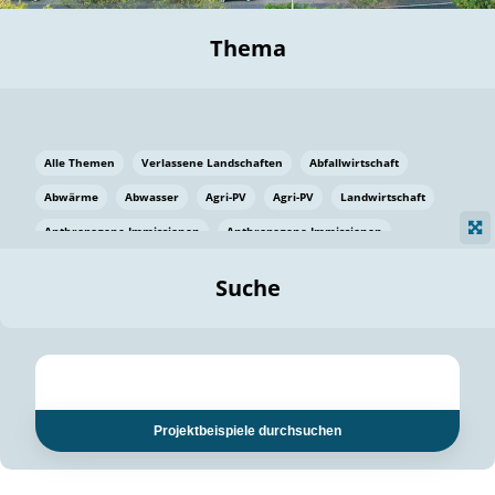
Thema
Alle Themen
Verlassene Landschaften
Abfallwirtschaft
Abwärme
Abwasser
Agri-PV
Agri-PV
Landwirtschaft
Anthropogene Immissionen
Anthropogene Immissionen
Vermeidung von Lebensmittelverlusten
Baden Württemberg
Suche
Ostsee
Bauen
Baumaterial
Bayern
Bayern
Beatmungssysteme
Beratung
Berlin
Bestäuber
bilaterale Zu-sammenarbeit
bilaterale Zu-sammenarbeit
Bildung
Bildung / Kommunikation
Projektbeispiele durchsuchen
Bildung für nachhaltige Entwicklung
Pflanzenkohle
Biodiversität
Biodiversität
Biogas
Biogas