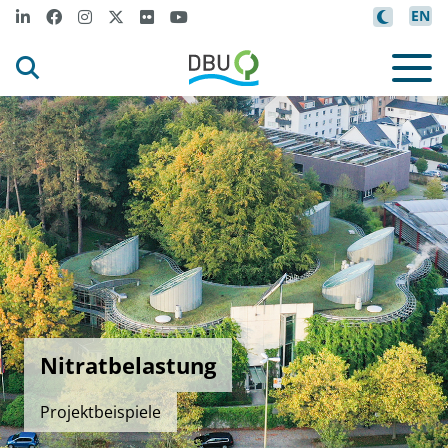
EN
Nitratbelastung
Projektbeispiele