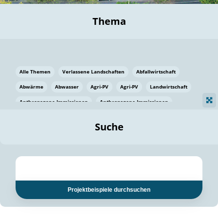
Thema
Alle Themen
Verlassene Landschaften
Abfallwirtschaft
Abwärme
Abwasser
Agri-PV
Agri-PV
Landwirtschaft
Anthropogene Immissionen
Anthropogene Immissionen
Vermeidung von Lebensmittelverlusten
Baden Württemberg
Suche
Ostsee
Bauen
Baumaterial
Bayern
Bayern
Beatmungssysteme
Beratung
Berlin
Bestäuber
bilaterale Zu-sammenarbeit
bilaterale Zu-sammenarbeit
Bildung
Bildung / Kommunikation
Projektbeispiele durchsuchen
Bildung für nachhaltige Entwicklung
Pflanzenkohle
Biodiversität
Biodiversität
Biogas
Biogas